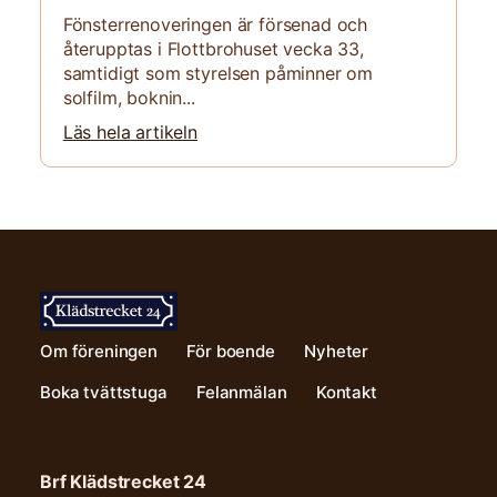
Fönsterrenoveringen är försenad och
återupptas i Flottbrohuset vecka 33,
samtidigt som styrelsen påminner om
solfilm, boknin...
Läs hela artikeln
Om föreningen
För boende
Nyheter
Boka tvättstuga
Felanmälan
Kontakt
Brf Klädstrecket 24